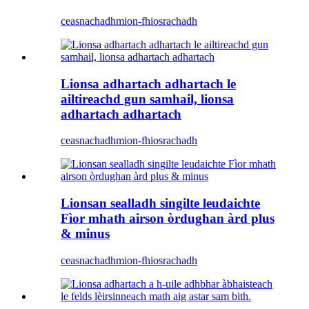
ceasnachadh
mion-fhiosrachadh
Lionsa adhartach adhartach le
ailtireachd gun samhail, lionsa
adhartach adhartach
ceasnachadh
mion-fhiosrachadh
Lionsan sealladh singilte leudaichte
Fìor mhath airson òrdughan àrd plus
& minus
ceasnachadh
mion-fhiosrachadh