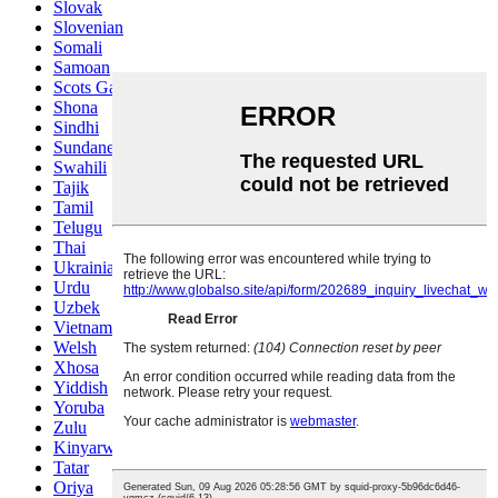
Slovak
Slovenian
Somali
Samoan
Scots Gaelic
Shona
Sindhi
Sundanese
Swahili
Tajik
Tamil
Telugu
Thai
Ukrainian
Urdu
Uzbek
Vietnamese
Welsh
Xhosa
Yiddish
Yoruba
Zulu
Kinyarwanda
Tatar
Oriya