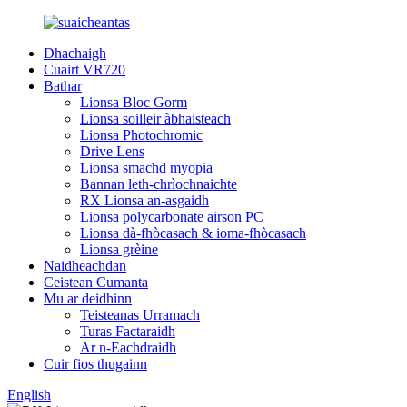
Dhachaigh
Cuairt VR720
Bathar
Lionsa Bloc Gorm
Lionsa soilleir àbhaisteach
Lionsa Photochromic
Drive Lens
Lionsa smachd myopia
Bannan leth-chrìochnaichte
RX Lionsa an-asgaidh
Lionsa polycarbonate airson PC
Lionsa dà-fhòcasach & ioma-fhòcasach
Lionsa grèine
Naidheachdan
Ceistean Cumanta
Mu ar deidhinn
Teisteanas Urramach
Turas Factaraidh
Ar n-Eachdraidh
Cuir fios thugainn
English