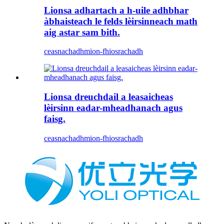
Lionsa adhartach a h-uile adhbhar
àbhaisteach le felds lèirsinneach math
aig astar sam bith.
ceasnachadh
mion-fhiosrachadh
Lionsa dreuchdail a leasaicheas
lèirsinn eadar-mheadhanach agus
faisg.
ceasnachadh
mion-fhiosrachadh