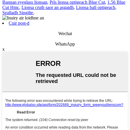
Bannan eyeglass lionsan
,
Prìs lionsa optigeach Blue Cut
,
1.56 Blue
Cut Hmc
,
Lionsa cruth saor an asgaidh
,
Lionsa ball optigeach
,
Sealladh Singilte
,
Cuir post-d
Wechat
WhatsApp
x