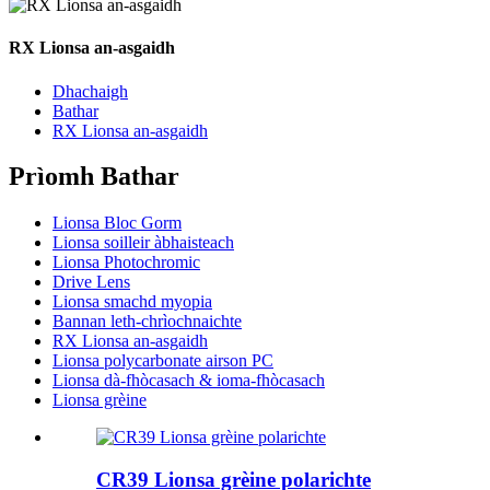
RX Lionsa an-asgaidh
Dhachaigh
Bathar
RX Lionsa an-asgaidh
Prìomh Bathar
Lionsa Bloc Gorm
Lionsa soilleir àbhaisteach
Lionsa Photochromic
Drive Lens
Lionsa smachd myopia
Bannan leth-chrìochnaichte
RX Lionsa an-asgaidh
Lionsa polycarbonate airson PC
Lionsa dà-fhòcasach & ioma-fhòcasach
Lionsa grèine
CR39 Lionsa grèine polarichte