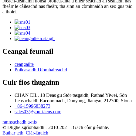
Neach-dèanamh lionsa proifeasanta a bheir seachad an sealladh nas
fheàrr le càileachd nas fheàrr, tha sinn an-còmhnaidh an seo gus taic
a thoirt.
Ceangal feumail
ceangailte
Poileasaidh Dìomhaireachd
Cuir fios thugainn
CHAN EIL. 18 Deas gu Stòr-tasgaidh, Rathad Yiwei, Sòn
Leasachaidh Eaconomach, Danyang, Jiangsu, 212300, Sìona
+86-15996838273
sales03@youli-lens.com
rannsachadh a-nis
© Dlighe-sgrìobhaidh - 2010-2021 : Gach còir glèidhte.
Bathar teth
,
Clàr-làraich