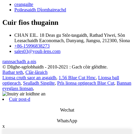
ceangailte
Poileasaidh Dìomhaireachd
Cuir fios thugainn
CHAN EIL. 18 Deas gu Stòr-tasgaidh, Rathad Yiwei, Sòn
Leasachaidh Eaconomach, Danyang, Jiangsu, 212300, Sìona
+86-15996838273
sales03@youli-lens.com
rannsachadh a-nis
© Dlighe-sgrìobhaidh - 2010-2021 : Gach còir glèidhte.
Bathar teth
,
Clàr-làraich
Lionsa cruth saor an asgaidh
,
1.56 Blue Cut Hmc
,
Lionsa ball
optigeach
,
Sealladh Singilte
,
Prìs lionsa optigeach Blue Cut
,
Bannan
eyeglass lionsan
,
Cuir post-d
Wechat
WhatsApp
x