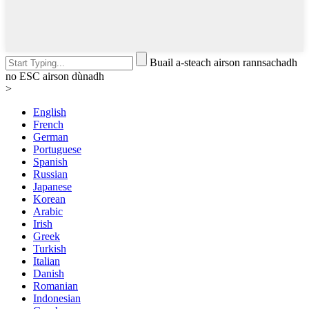
Buail a-steach airson rannsachadh
no ESC airson dùnadh
>
English
French
German
Portuguese
Spanish
Russian
Japanese
Korean
Arabic
Irish
Greek
Turkish
Italian
Danish
Romanian
Indonesian