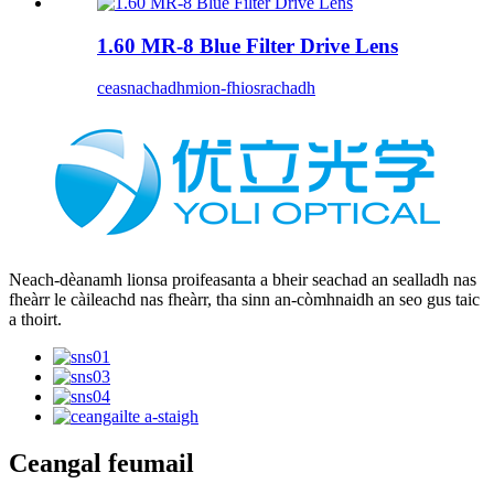
1.60 MR-8 Blue Filter Drive Lens
ceasnachadh
mion-fhiosrachadh
Neach-dèanamh lionsa proifeasanta a bheir seachad an sealladh nas
fheàrr le càileachd nas fheàrr, tha sinn an-còmhnaidh an seo gus taic
a thoirt.
Ceangal feumail