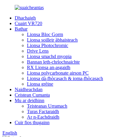
Dhachaigh
Cuairt VR720
Bathar
Lionsa Bloc Gorm
Lionsa soilleir àbhaisteach
Lionsa Photochromic
Drive Lens
Lionsa smachd myopia
Bannan leth-chrìochnaichte
RX Lionsa an-asgaidh
Lionsa polycarbonate airson PC
Lionsa dà-fhòcasach & ioma-fhòcasach
Lionsa grèine
Naidheachdan
Ceistean Cumanta
Mu ar deidhinn
Teisteanas Urramach
Turas Factaraidh
Ar n-Eachdraidh
Cuir fios thugainn
English