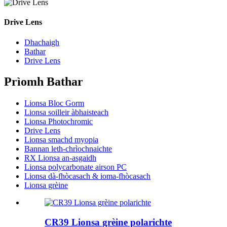
Drive Lens
Dhachaigh
Bathar
Drive Lens
Prìomh Bathar
Lionsa Bloc Gorm
Lionsa soilleir àbhaisteach
Lionsa Photochromic
Drive Lens
Lionsa smachd myopia
Bannan leth-chrìochnaichte
RX Lionsa an-asgaidh
Lionsa polycarbonate airson PC
Lionsa dà-fhòcasach & ioma-fhòcasach
Lionsa grèine
CR39 Lionsa grèine polarichte